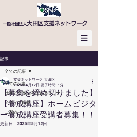
大田区支援ネットワーク
​一般社団法人
記事
全ての記事
支援ネットワーク 大田区
全ての記事
2025年4月17日
読了時間: 1分
【募集を締め切りました】
仕事と介護の両立支援セミナー
【養成講座】ホームビジタ
メディア掲載
ご案内
ー養成講座受講者募集！！
更新日：
2025年5月12日